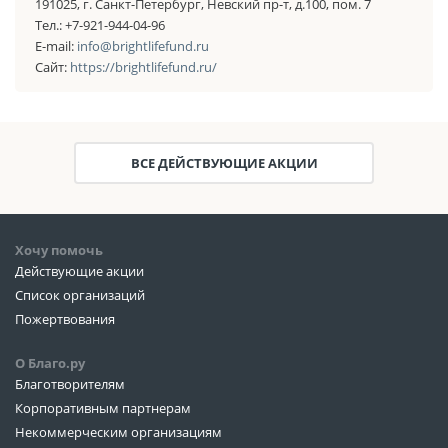
191025, г. Санкт-Петербург, Невский пр-т, д.100, пом. 7
Тел.: +7-921-944-04-96
E-mail:
info@brightlifefund.ru
Сайт:
https://brightlifefund.ru/
ВСЕ ДЕЙСТВУЮЩИЕ АКЦИИ
Хочу помочь
Действующие акции
Список организаций
Пожертвования
О Благо.ру
Благотворителям
Корпоративным партнерам
Некоммерческим организациям