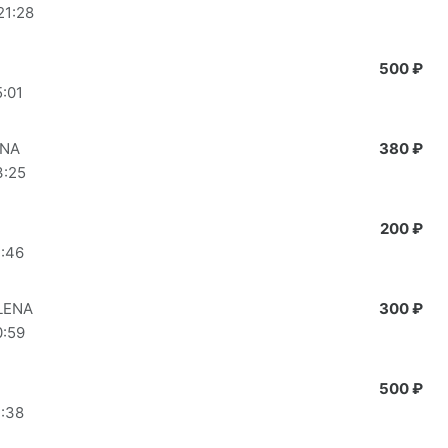
21:28
500 ₽
5:01
INA
380 ₽
3:25
200 ₽
2:46
LENA
300 ₽
0:59
500 ₽
2:38