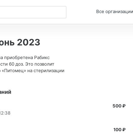
Все организаци
юнь 2023
ла приобретена Рабикс
сти 60 доз. Это позволит
р «Питомец» на стерилизации
аний
500 ₽
12:38
100 ₽