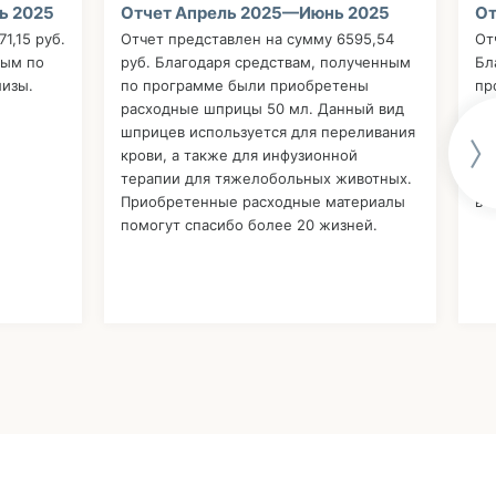
ь 2025
Отчет Апрель 2025—Июнь 2025
От
1,15 руб.
Отчет представлен на сумму 6595,54
От
ным по
руб. Благодаря средствам, полученным
Бл
изы.
по программе были приобретены
пр
расходные шприцы 50 мл. Данный вид
ра
шприцев используется для переливания
кр
крови, а также для инфузионной
по
терапии для тяжелобольных животных.
Це
Приобретенные расходные материалы
в 
помогут спасибо более 20 жизней.