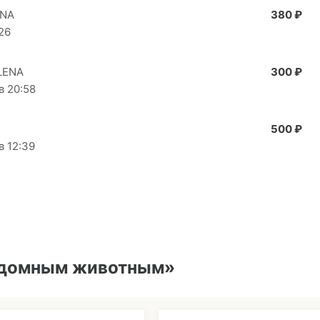
INA
380 ₽
26
LENA
300 ₽
в 20:58
500 ₽
в 12:39
здомным животным»