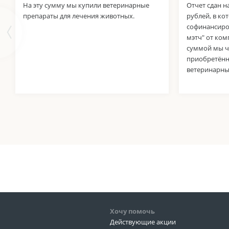
На эту сумму мы купили ветеринарные
Отчет сдан н
препараты для лечения животных.
рублей, в к
софинансиро
мэтч" от ко
суммой мы ч
приобретённ
ветеринарны
Хочу помочь
Действующие акции