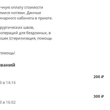
чную оплату стоимости
имися нитями. Данные
нарного кабинета в приюте.
рургических швов,
операций для бездомных, в
ошек (стерилизация, помощь
 помощь!
ований
200 ₽
3 в 14:16
300 ₽
3 в 16:02