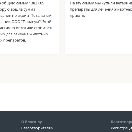
а общую сумму 13827.05
На эту сумму мы купили ветери
оторую вошла сумма
препараты для лечения животных
вания по акции "Тотальный
приюте.
мпании ООО "Пролеум". Этой
астично оплатили стоимость
ых для лечения животных
х препаратов.
О Благо.ру
Благотвор
Благотворителям
Регистрац