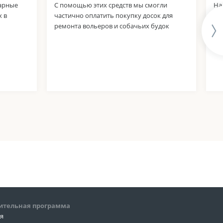
нарные
С помощью этих средств мы смогли
На
 в
частично оплатить покупку досок для
ле
ремонта вольеров и собачьих будок
за
ительная программа
ия