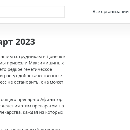
Все организации
рт 2023
нашим сотрудникам в Донецке
ии мы привезли Максимишиных
это редкое генетическое
и растут доброкачественные
есс не остановить, она может
тоящего препарата Афинитор.
 лечения этим препаратом на
лекарства, каждая из которых
цк, мы купили им 5 упаковок