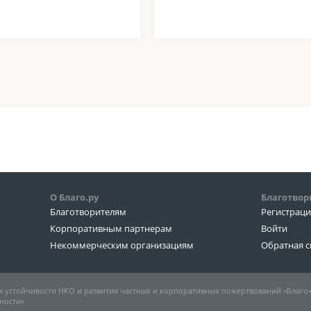
О Благо.ру
Благотвор
Благотворителям
Регистрац
Корпоративным партнерам
Войти
Некоммерческим организациям
Обратная с
 устойчивости НКО и развития частных и корпоративных пожертвований «Благо
ности»