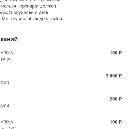
 нельзя - препарат должен
 рост опухолей и дать
в Москву для обследований и
ований
ARINA
100 ₽
 18:23
3 000 ₽
17:49
200 ₽
18:04
ARINA
100 ₽
 в 13:31