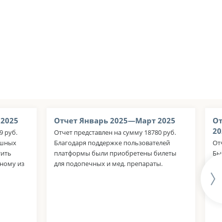
 2025
Отчет Январь 2025—Март 2025
От
20
9 руб.
Отчет представлен на сумму 18780 руб.
ушных
Благодаря поддержке пользователей
От
тить
платформы были приобретены билеты
Бы
ному из
для подопечных и мед. препараты.
не
ма
зд