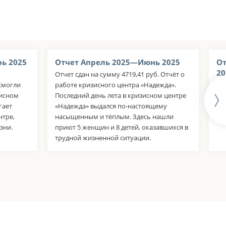
ь 2025
Отчет Апрель 2025—Июнь 2025
От
20
Отчет сдан на сумму 4719,41 руб. Отчёт о
смогли
работе кризисного центра «Надежда».
От
зисном
Последний день лета в кризисном центре
су
гает
«Надежда» выдался по-настоящему
ра
нтре,
насыщенным и тёплым. Здесь нашли
дл
зни.
приют 5 женщин и 8 детей, оказавшихся в
трудной жизненной ситуации.