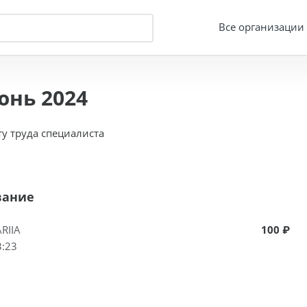
Все организации
юнь 2024
у труда специалиста
вание
RIIA
100 ₽
3:23