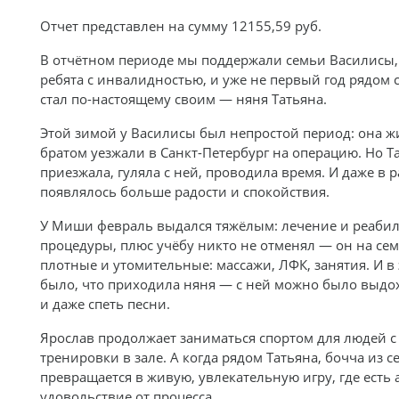
Отчет представлен на сумму 12155,59 руб.
В отчётном периоде мы поддержали семьи Василисы,
ребята с инвалидностью, и уже не первый год рядом 
стал по-настоящему своим — няня Татьяна.
Этой зимой у Василисы был непростой период: она жи
братом уезжали в Санкт-Петербург на операцию. Но Т
приезжала, гуляла с ней, проводила время. И даже в 
появлялось больше радости и спокойствия.
У Миши февраль выдался тяжёлым: лечение и реабил
процедуры, плюс учёбу никто не отменял — он на с
плотные и утомительные: массажи, ЛФК, занятия. И в
было, что приходила няня — с ней можно было выдох
и даже спеть песни.
Ярослав продолжает заниматься спортом для людей 
тренировки в зале. А когда рядом Татьяна, бочча из с
превращается в живую, увлекательную игру, где есть 
удовольствие от процесса.