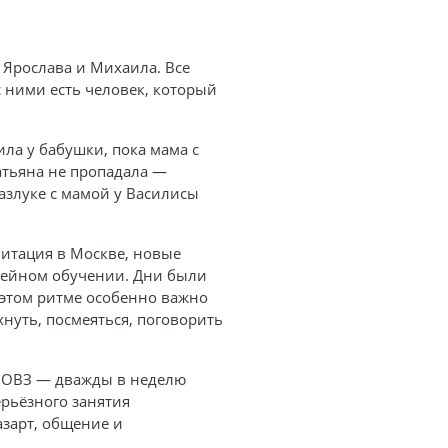
 Ярослава и Михаила. Все
с ними есть человек, который
ла у бабушки, пока мама с
атьяна не пропадала —
разлуке с мамой у Василисы
итация в Москве, новые
емейном обучении. Дни были
 этом ритме особенно важно
нуть, посмеяться, поговорить
с ОВЗ — дважды в неделю
ерьёзного занятия
азарт, общение и