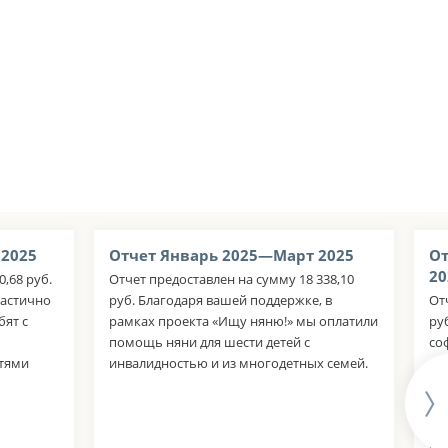
 2025
Отчет Январь 2025—Март 2025
От
20
,68 руб.
Отчет предоставлен на сумму 18 338,10
частично
руб. Благодаря вашей поддержке, в
От
бят с
рамках проекта «Ищу няню!» мы оплатили
ру
помощь няни для шести детей с
со
стями
инвалидностью и из многодетных семей.
мэ
ру
оп
де
во