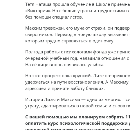
Тётя Наташа прошла обучение в Школе приёмны
«Виктория». Но с болью утраты и трудностями 
без помощи специалистов.
Максим тревожен, его мучают страхи, он подвер
сверстников. Переход в новую школу вызывает у
которым трудно справляться в одиночку.
Полгода работы с психологами фонда уже принес
очередной учебный год, наладила отношения с 
На её лице вновь появилась улыбка.
Но этот прогресс пока хрупкий. Лизе по‑прежне
удержаться на пути восстановления. А Максиму
агрессией и принять заботу близких.
История Лизы и Максима — одна из многих. Пс
утрату, адаптироваться в новой семье и снова п
С вашей помощью мы планируем собрать 115
оплатить курс психологической поддержки д
непростой ситуации и сопутствующие с эти