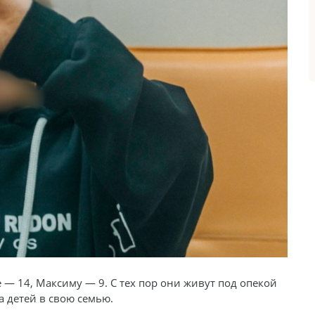
 — 14, Максиму — 9. С тех пор они живут под опекой
а детей в свою семью.