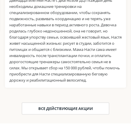
Двенадцатилетней Насте с диагнозом ДЦП каждый день
необходимы домашние тренировки на
специализированном оборудовании, чтобы сохранять
подвижность, развивать координацию и не терять уже
наработанные навыки в период активного роста. Девочка
родилась глубоко недоношенной, она не говорит, но
благодаря упорству семьи, освоившей жестовый язык, Настя
живет насыщенной жизнью: рисует в студии, заботится о
питомцах и общается с близкими. Мама Насти сама имеет
инвалидность после трансплантации почки, и оплатить
дорогостоящие тренажеры самостоятельно семья не в
силах. Мы открывает сбор на 150 000 рублей, чтобы помочь
приобрести для Насти специализированную беговую
дорожку и реабилитационный велосипед.
ВСЕ ДЕЙСТВУЮЩИЕ АКЦИИ