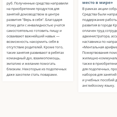
место в мире»
руб. Полученные средства направили
на приобретение продуктов для
В рамках акции собра
занятий домоводством в центре
Средства были напр
развития "Верь в себя". Благодаря
поддержание работы
этому дети с инвалидностью учатся
развития в городе К
самостоятельно готовить пищу и
оплачен труд сотруд
осваивают важнейший навык —
администратора, асс
возможность накормить себя в
наставника по напр
отсутствие родителей. Кроме того,
«Ментальная арифме
такие занятия развивают в ребятах
Пожертвования помо
командный дух, взаимопомощь,
жилищно-коммунальн
эмпатию и желание помогать
также в приобретен
близким. Некоторые из подопечных
для подопечных, пр
даже захотели стать поварами.
наборов для занятий
и учебных пособий д
английскому языку.