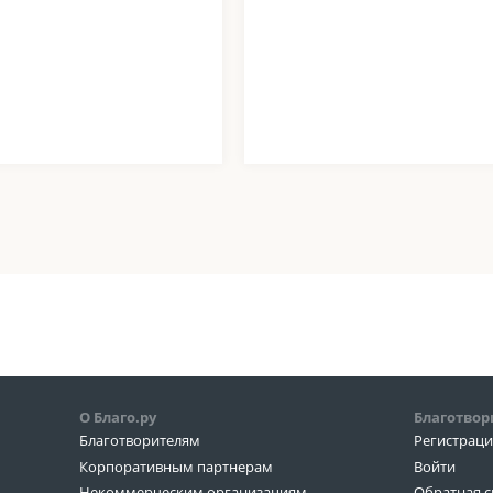
О Благо.ру
Благотвор
Благотворителям
Регистрац
Корпоративным партнерам
Войти
Некоммерческим организациям
Обратная с