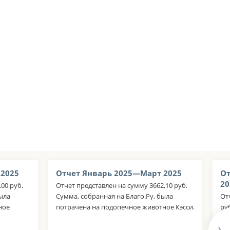
 2025
Отчет Январь 2025—Март 2025
От
20
00 руб.
Отчет представлен на сумму 3662,10 руб.
была
Сумма, собранная на Благо.Ру, была
От
ное
потрачена на подопечное животное Кэсси.
ру
со
мэ