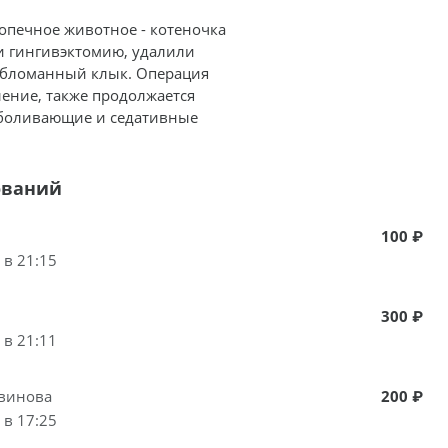
допечное животное - котеночка
и гингивэктомию, удалили
обломанный клык. Операция
ление, также продолжается
зболивающие и седативные
ований
100 ₽
 в 21:15
300 ₽
 в 21:11
твинова
200 ₽
 в 17:25