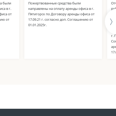
ва были
Пожертвованные средства были
От
са в г.
направлены на оплату аренды офиса в г.
ру
фиса от
Пятигорск по Договору аренды офиса от
со
нию от
17.09.21 г. согласно доп. Соглашению от
мэ
01.01.2025г.
ру
ис
г.
Со
ар
17.