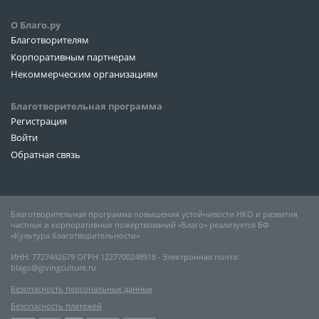
О Благо.ру
Благотворителям
Корпоративным партнерам
Некоммерческим организациям
Благотворительная программа
Регистрация
Войти
Обратная связь
Благотворительная программа повышения устойчивости НКО и развития
частных и корпоративных пожертвований «Благо» реализуется БФ
«Культура благотворительности»
ИНН: 7727492679 ОГРН 1227700248918 ∙ Электронная почта:
blago@givingculture.ru
Безопасность персональных данных
Безопасность платежей