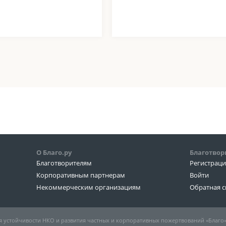
О Благо.ру
Благотвор
Благотворителям
Регистрац
Корпоративным партнерам
Войти
Некоммерческим организациям
Обратная с
 устойчивости НКО и развития частных и корпоративных пожертвований «Благо