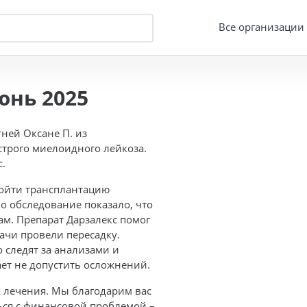
Все организации
юнь 2025
ней Оксане П. из
строго миелоидного лейкоза.
.
ройти трансплантацию
но обследование показало, что
ам. Препарат Дарзалекс помог
рачи провели пересадку.
 следят за анализами и
ет не допустить осложнений.
х лечения. Мы благодарим вас
ться с финансовой проблемой –