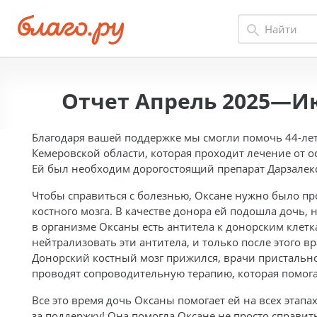
Отчет Апрель 2025—И
Благодаря вашей поддержке мы смогли помочь 44-лет
Кемеровской области, которая проходит лечение от о
Ей был необходим дорогостоящий препарат Дарзалекс
Чтобы справиться с болезнью, Оксане нужно было п
костного мозга. В качестве донора ей подошла дочь, 
в организме Оксаны есть антитела к донорским клетк
нейтрализовать эти антитела, и только после этого в
Донорский костный мозг прижился, врачи пристально
проводят сопроводительную терапию, которая помога
Все это время дочь Оксаны помогает ей на всех этапа
за поддержку! Она помогла Оксане не просто справи