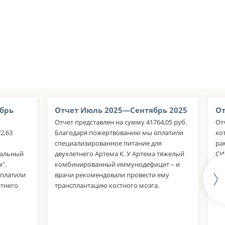
брь
Отчет Июль 2025—Сентябрь 2025
От
Отчет представлен на сумму 41764,05 руб.
Отч
2,63
Благодаря пожертвованию мы оплатили
ко
специализированное питание для
ра
тальный
двухлетнего Артема К. У Артема тяжелый
СИ
".
комбинированный иммунодефицит – и
оп
оплатили
врачи рекомендовали провести ему
"М
етнего
трансплантацию костного мозга.
Са