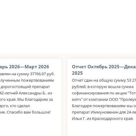
арь 2026—Март 2026
Отчет Октябрь 2025—Дека
2025
авлен на сумму 37766,97 руб.
олученным пожертвованиям
Отчет сдан на общую сумму 53 27
 дорогостоящий препарат
рублей, в которую вошла сумма
42-летней Александры Б.. из
софинансирования по акции "То
ого края. Мы благодарим за
мэтч" от компании ООО "Пролеум
ого, кто сделал
Благодаря пожертвованиям мы 
ие. Спасибо вам большое!
препарат Иммуновенин для 24-л
Ильи Г. из Краснодарского края.