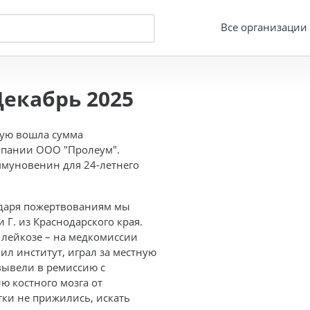
Все организации
екабрь 2025
рую вошла сумма
мпании ООО "Пролеум".
муновенин для 24-летнего
годаря пожертвованиям мы
Г. из Краснодарского края.
 лейкозе – на медкомиссии
ил институт, играл за местную
вывели в ремиссию с
 костного мозга от
тки не прижились, искать