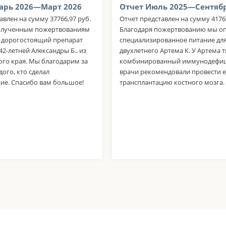
арь 2026—Март 2026
Отчет Июль 2025—Сентябр
авлен на сумму 37766,97 руб.
Отчет представлен на сумму 41764
олученным пожертвованиям
Благодаря пожертвованию мы о
 дорогостоящий препарат
специализированное питание дл
42-летней Александры Б.. из
двухлетнего Артема К. У Артема 
ого края. Мы благодарим за
комбинированный иммунодефиц
ого, кто сделал
врачи рекомендовали провести 
ие. Спасибо вам большое!
трансплантацию костного мозга.