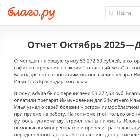
Отчет Октябрь 2025—Д
Отчет сдан на общую сумму 53 272,63 рублей, в кото
софинансирования по акции "Тотальный мэтч" от ко
Благодаря пожертвованиям мы оплатили препарат Им
Ильи Г. из Краснодарского края.
В фонд AdVita было перечислено 53 272,63 руб. Бла
оплатили препарат Иммуновенин для 24-летнего Ильи 
Илья узнал о своей болезни – остром лимфобластном
при приеме на работу. На тот момент он только оконч
футбольную команду, строил планы на жизнь. Илью 
помощью химиопрепаратов и провели трансплантацию
неродственного донора. К сожалению, донорские кле