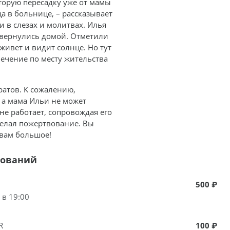
торую пересадку уже от мамы
а в больнице, – рассказывает
 в слезах и молитвах. Илья
 вернулись домой. Отметили
живет и видит солнце. Но тут
Лечение по месту жительства
атов. К сожалению,
 а мама Ильи не может
 не работает, сопровождая его
делал пожертвование. Вы
вам большое!
вований
500 ₽
 в 19:00
R
100 ₽