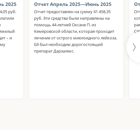
ь 2025
Отчет Апрель 2025—Июнь 2025
От
,05 руб.
Отчет предоставлен на сумму 41 458,35
Отч
платили
руб. Эти средства были направлены на
ко
я
помощь 44-летней Оксане П. из
ра
тяжелый
Кемеровской области, которая проходит
СИ
ит – и
лечение от острого миелоидного лейкоза.
оп
ему
Ей был необходим дорогостоящий
"М
препарат Дарзалекс.
Са