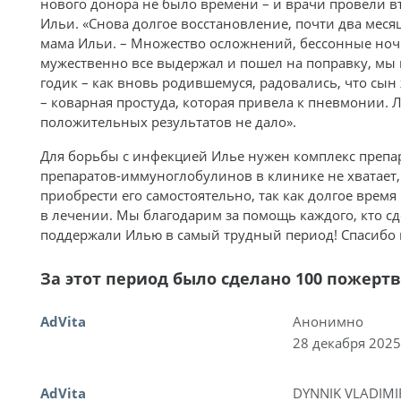
нового донора не было времени – и врачи провели в
Ильи. «Снова долгое восстановление, почти два месяц
мама Ильи. – Множество осложнений, бессонные ночи
мужественно все выдержал и пошел на поправку, мы
годик – как вновь родившемуся, радовались, что сын 
– коварная простуда, которая привела к пневмонии. 
положительных результатов не дало».
Для борьбы с инфекцией Илье нужен комплекс препар
препаратов-иммуноглобулинов в клинике не хватает,
приобрести его самостоятельно, так как долгое время
в лечении. Мы благодарим за помощь каждого, кто с
поддержали Илью в самый трудный период! Спасибо 
За этот период было сделано 100 пожерт
AdVita
Анонимно
28 декабря 2025
AdVita
DYNNIK VLADIMI