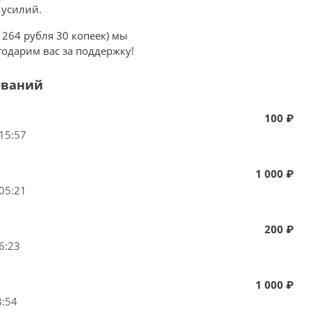
 усилий.
6 264 рубля 30 копеек) мы
одарим вас за поддержку!
ований
100 ₽
15:57
1 000 ₽
05:21
200 ₽
6:23
1 000 ₽
8:54