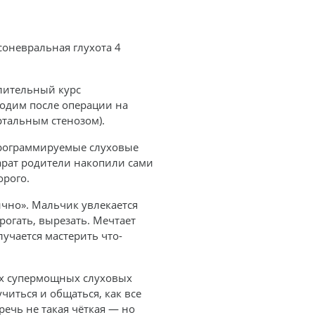
соневральная глухота 4
длительный курс
одим после операции на
ртальным стенозом).
программируемые слуховые
парат родители накопили сами
орого.
ично». Мальчик увлекается
рогать, вырезать. Мечтает
лучается мастерить что-
х супермощных слуховых
иться и общаться, как все
 речь не такая чёткая — но