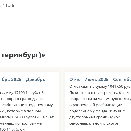
в 11:26
атеринбург)»
ябрь 2025—Декабрь
Отчет Июль 2025—Сентябр
Отчет сдан на сумму 10417,50 руб
а сумму 17196,14 рублей.
Пожертвованные средства были
но покрыты расходы на
направлены на частичную оплату
а реабилитации подопечному
слухоречевой реабилитации
 А., которые в полном
подопечному фонда Тиму Ф. с
авили 159 800 рублей. За счёт
двусторонней хронической
ученных по программе,
сенсоневральной глухотой.
196.14 рублей.