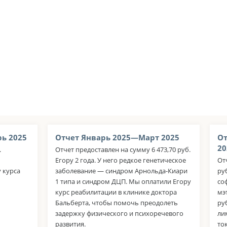
ь 2025
Отчет Январь 2025—Март 2025
От
20
.
Отчет предоставлен на сумму 6 473,70 руб.
Егору 2 года. У него редкое генетическое
От
 курса
заболевание — синдром Арнольда-Киари
ру
1 типа и синдром ДЦП. Мы оплатили Егору
со
курс реабилитации в клинике доктора
мэ
Бальберта, чтобы помочь преодолеть
ру
задержку физического и психоречевого
ли
развития.
то