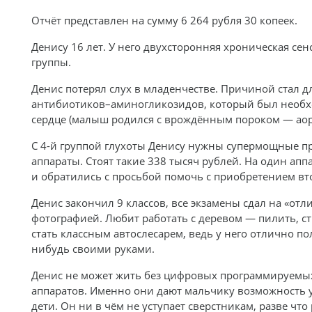
Отчёт представлен на сумму 6 264 рубля 30 копеек.
Денису 16 лет. У него двухсторонняя хроническая сен
группы.
Денис потерял слух в младенчестве. Причиной стал 
антибиотиков–аминогликозидов, который был необх
сердце (малыш родился с врождённым пороком — ао
С 4-й группой глухоты Денису нужны супермощные 
аппараты. Стоят такие 338 тысяч рублей. На один ап
и обратились с просьбой помочь с приобретением вт
Денис закончил 9 классов, все экзамены сдал на «отл
фотографией. Любит работать с деревом — пилить, ст
стать классным автослесарем, ведь у него отлично по
нибудь своими руками.
Денис не может жить без цифровых программируемы
аппаратов. Именно они дают мальчику возможность уч
дети. Он ни в чём не уступает сверстникам, разве что