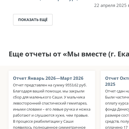
22 апреля 2025 
ПОКАЗАТЬ ЕЩЁ
Еще отчеты от «Мы вместе (г. Ек
Отчет Январь 2026—Март 2026
Отчет Окт
2025
Отчет представлен на сумму 9553,62 руб.
Благодаря вашей помощи, мы закрыли
Отчет сдан н
сбор для маленького Саши. У мальчика
Были частич
левосторонний спастический гемипарез,
оплату курс
иными словами – его левые ручка и ножка
фонда Денису
работают и слушаются хуже, чем правые.
размере сост
В процессе реабилитации у Саши
средств, пол
появилось полноценное симметричное
оплачено 17 