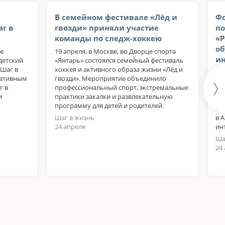
В семейном фестивале «Лёд и
Фо
г в
гвозди» приняли участие
по
команды по следж-хоккею
«Р
об
не
19 апреля, в Москве, во Дворце спорта
ин
детский
«Янтарь» состоялся семейный фестиваль
«Шаг в
хоккея и активного образа жизни «Лёд и
Бл
ративным
гвозди». Мероприятие объединило
не
г в
профессиональный спорт, экстремальные
бл
и
практики закалки и развлекательную
и 
программу для детей и родителей.
На
Шаг в жизнь
в 
24 апреля
ин
Ша
24