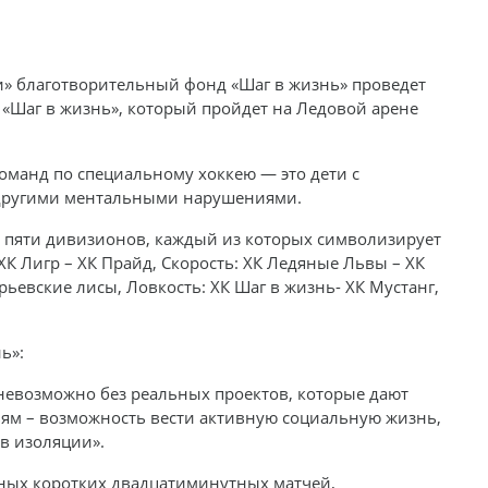
и» благотворительный фонд «Шаг в жизнь» проведет
«Шаг в жизнь», который пройдет на Ледовой арене
команд по специальному хоккею — это дети с
и другими ментальными нарушениями.
 пяти дивизионов, каждый из которых символизирует
ХК Лигр – ХК Прайд, Скорость: ХК Ледяные Львы – ХК
ьевские лисы, Ловкость: ХК Шаг в жизнь- ХК Мустанг,
ь»:
невозможно без реальных проектов, которые дают
ьям – возможность вести активную социальную жизнь,
 в изоляции».
ных коротких двадцатиминутных матчей,