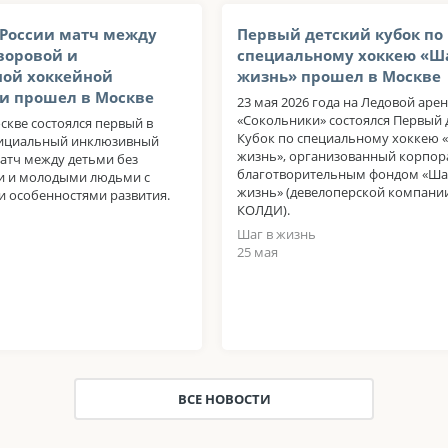
 России матч между
Первый детский кубок по
воровой и
специальному хоккею «Ша
ной хоккейной
жизнь» прошел в Москве
и прошел в Москве
23 мая 2026 года на Ледовой аре
«Сокольники» состоялся Первый 
скве состоялся первый в
Кубок по специальному хоккею 
фициальный инклюзивный
жизнь», организованный корпо
атч между детьми без
благотворительным фондом «Ша
и и молодыми людьми с
жизнь» (девелоперской компани
 особенностями развития.
КОЛДИ).
Шаг в жизнь
25 мая
ВСЕ НОВОСТИ