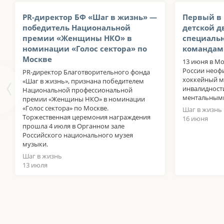
PR-директор БФ «Шаг в жизнь» —
Первый в
победитель Национальной
детской д
премии «Женщины НКО» в
специаль
номинации «Голос сектора» по
командам
Москве
13 июня в Мо
России нео
PR-директор Благотворительного фонда
хоккейный м
«Шаг в жизнь», признана победителем
инвалидност
Национальной профессиональной
ментальными
премии «Женщины НКО» в номинации
«Голос сектора» по Москве.
Шаг в жизнь
Торжественная церемония награждения
16 июня
прошла 4 июля в Органном зале
Российского национального музея
музыки.
Шаг в жизнь
13 июля