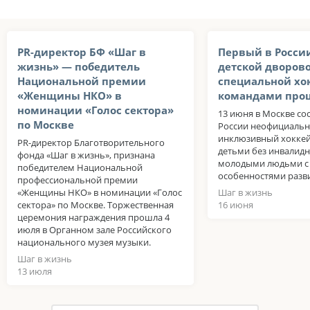
PR-директор БФ «Шаг в
Первый в Росси
жизнь» — победитель
детской дворов
Национальной премии
специальной хо
«Женщины НКО» в
командами прош
номинации «Голос сектора»
13 июня в Москве со
по Москве
России неофициаль
инклюзивный хокке
PR-директор Благотворительного
детьми без инвалидн
фонда «Шаг в жизнь», признана
молодыми людьми с
победителем Национальной
особенностями разви
профессиональной премии
«Женщины НКО» в номинации «Голос
Шаг в жизнь
сектора» по Москве. Торжественная
16 июня
церемония награждения прошла 4
июля в Органном зале Российского
национального музея музыки.
Шаг в жизнь
13 июля