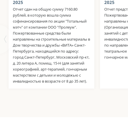
2025
2025
Отчет сдан на общую сумму 7160.80
Отчет предст
рублей, в которую вошла сумма
Пожертвован
софинансирования по акции "Тотальный
направлены н
мэтч" от компании ООО "Пролеум".
(Организаци
Пожертвованные средства были
занятий с де
направлены на строительные материалы в
инвалидность
Дом творчества и дружбы «ВИТА» Санкт-
по направле
Петербурга, находящийся по адресу:
театральное 
город Санкт-Петербург, Московский пр-кт,
гончарное ма
д. 20 литера А, помещ. 15-Н (для занятий
хореографией, арт-терапией, гончарным
мастерством с детьми и молодёжью с
инвалидностью в возрасте от 8 до 35 лет).