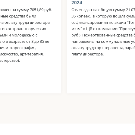
2024
авлен на сумму 7051,89 руб.
Отчет сдан на общую сумму 21 0
ные средства были
35 копеек., в которую вошла сум
а оплату труда директора
софинансирования по акции "То
я и контроль творческих
мэтч" в ЩВ от компании "Пролеум
тьми и молодёжью с
руб.). Пожертвованные средства
ю в возрасте от 8 до 35 лет
направлены на коммунальные ус
ниям: хореография,
оплату труда арт-терапевта, зар
искусство, арт-терапия,
плату директора.
стерство).