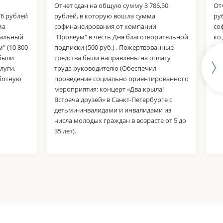
Отчет сдан на общую сумму 3 786,50
От
76 рублей
рублей, в которую вошла сумма
ру
ма
софинансирования от компании
со
тальный
"Пролеум" в честь Дня благотворительной
ко
" (10 800
подписки (500 руб.) . Пожертвованные
"С
 были
средства были направлены на оплату
ср
луги,
труда руководителю (Обеспечил
тр
аботную
проведение социально ориентированного
мероприятия: концерт «Два крыла!
Встреча друзей» в Санкт-Петербурге с
детьми-инвалидами и инвалидами из
числа молодых граждан в возрасте от 5 до
35 лет).