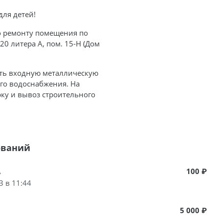
для детей!
по ремонту помещения по
20 литера А, пом. 15-Н (Дом
ть входную металлическую
его водоснабжения. На
рку и вывоз строительного
ований
A
100 ₽
3 в 11:44
5 000 ₽