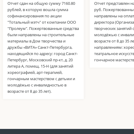
Отчет сдан на общую сумму 7160.80
Отчет представлен н
рублей, в которую вошла сумма
руб. Пожертвованны
софинансирования по акции
направлены на оплат
"Тотальный мэтч" от компании ООО
директора (Организа
"Пролеум". Пожертвованные средства
творческих занятий 
были направлены на строительные
молодёжью с инвали
материалы в Дом творчества и
возрасте от 8 до 35 л
дружбы «ВИТА» Санкт-Петербурга,
направлениям: хоре
находящийся по адресу: город Санкт-
театральное искусств
Петербург, Московский пр-кт, д. 20
гончарное мастерств
литера А, помещ. 15-Н (для занятий
хореографией, арт-терапией,
гончарным мастерством с детьми и
молодёжью с инвалидностью в
возрасте от 8 до 35 лет).