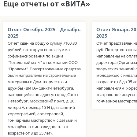
Еще отчеты от «ВИТА»
Отчет Октябрь 2025—Декабрь
Отчет Январь 2
2025
2025
Отчет сдан на общую сумму 7160.80
Отчет представлен н
рублей, в которую вошла сумма
руб. Пожертвованны
софинансирования по акции
направлены на оплат
"Тотальный мэтч" от компании ООО
директора (Организа
"Пролеум". Пожертвованные средства
творческих занятий 
были направлены на строительные
молодёжью с инвали
материалы в Дом творчества и
возрасте от 8 до 35 л
дружбы «ВИТА» Санкт-Петербурга,
направлениям: хоре
находящийся по адресу: город Санкт-
театральное искусств
Петербург, Московский пр-кт, д. 20
гончарное мастерств
литера А, помещ. 15-Н (для занятий
хореографией, арт-терапией,
гончарным мастерством с детьми и
молодёжью с инвалидностью в
возрасте от 8 до 35 лет).