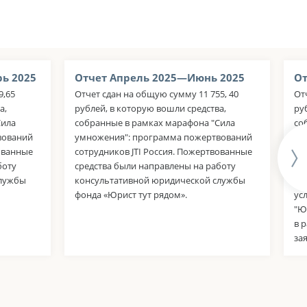
ь 2025
Отчет Апрель 2025—Июнь 2025
От
9,65
Отчет сдан на общую сумму 11 755, 40
От
а,
рублей, в которую вошли средства,
ру
Сила
собранные в рамках марафона "Сила
со
вований
умножения": программа пожертвований
ум
вованные
сотрудников JTI Россия. Пожертвованные
со
боту
средства были направлены на работу
па
службы
консультативной юридической службы
Ср
фонда «Юрист тут рядом».
ус
"Ю
в 
за