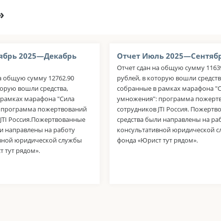
»
ябрь 2025—Декабрь
Отчет Июль 2025—Сентябр
Отчет сдан на общую сумму 1163
а общую сумму 12762.90
рублей, в которую вошли средств
торую вошли средства,
собранные в рамках марафона "
 рамках марафона "Сила
умножения": программа пожерт
 программа пожертвований
сотрудников JTI Россия. Пожерт
 JTI Россия.Пожертвованные
средства были направлены на ра
и направлены на работу
консультативной юридической 
вной юридической службы
фонда «Юрист тут рядом».
 тут рядом».