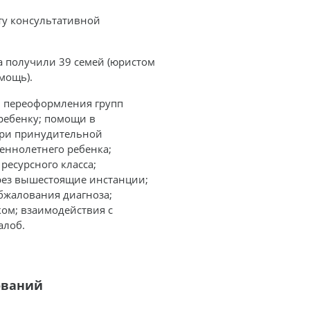
ту консультативной
а получили 39 семей (юристом
мощь).
: переоформления групп
ребенку; помощи в
при принудительной
еннолетнего ребенка;
ресурсного класса;
ерез вышестоящие инстанции;
бжалования диагноза;
ом; взаимодействия с
алоб.
ований