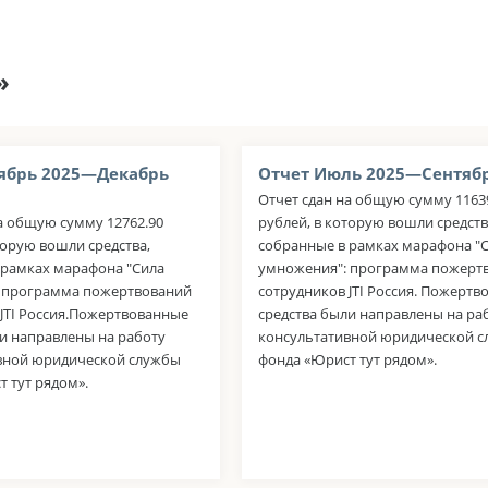
»
ябрь 2025—Декабрь
Отчет Июль 2025—Сентябр
Отчет сдан на общую сумму 1163
а общую сумму 12762.90
рублей, в которую вошли средств
торую вошли средства,
собранные в рамках марафона "
 рамках марафона "Сила
умножения": программа пожерт
 программа пожертвований
сотрудников JTI Россия. Пожерт
 JTI Россия.Пожертвованные
средства были направлены на ра
и направлены на работу
консультативной юридической 
вной юридической службы
фонда «Юрист тут рядом».
 тут рядом».