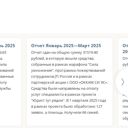
ь 2025
Отчет Январь 2025—Март 2025
От
20
9,65
Отчет сдан на общую сумму 31519.40
а,
рублей, в которую вошли средства,
От
Сила
собранные в рамках марафона "Сила
ру
вований
умножения": программа пожертвований
со
вованные
сотрудников JTI Россия и в рамках
мэ
боту
партнерской акции с ООО «ОККАМ СИ ЭС».
ру
службы
Средства были направлены на оплату
на
услуг специалиста в рамках проекта
юр
"Юрист тут рядом". В 1 квартале 2025 года
ря
в рамках проекта было обработано 127
по
заявок, а помощь получили 66 семей.
се
об