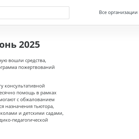
Все организации
юнь 2025
рую вошли средства,
рограмма пожертвований
ту консультативной
есячно помощь в рамках
омогают с обжалованием
ся назначения тьютора,
колами и детскими садами,
дико-педагогической