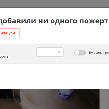
Все организации
 добавили ни одного пожер
АНИЗАЦИЙ
сиротам (г. Москва)
Ежемесячн
₽
формы