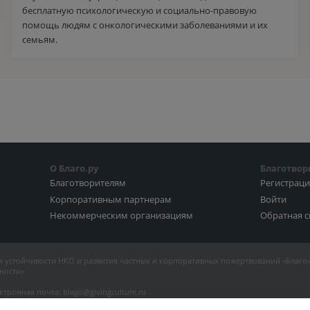
бесплатную психологическую и социально-правовую
помощь людям с онкологическими заболеваниями и их
семьям.
О Благо.ру
Благотвор
Благотворителям
Регистрац
Корпоративным партнерам
Войти
Некоммерческим организациям
Обратная с
 устойчивости НКО и развития частных и корпоративных пожертвований «Благо
ности»
ктронная почта: blago@givingculture.ru