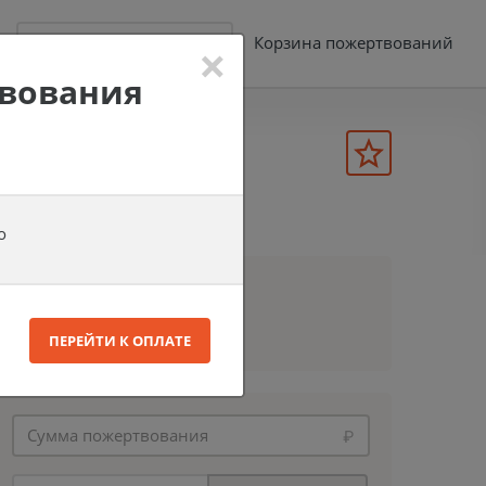
×
Корзина пожертвований
регистрация и вход
твования
о
Собрано
1 270 548 ₽
ПЕРЕЙТИ К ОПЛАТЕ
569 пожертвований
₽