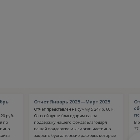
брь
Отчет Январь 2025—Март 2025
От
сб
Отчет представлен на сумму 5 247 р. 60 к.
пс
20 руб.
От всей души благодарим вас за
я по
поддержку нашего фонда! Благодаря
В 
тично
вашей поддержке мы смогли частично
37
сайта
закрыть бухгалтерские расходы, которые
се