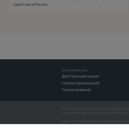
сиротства в России.
Хочу помочь
Действующие акции
Список организаций
Пожертвования
Благотворительная программа повышения
реализуется БФ «Культура благотворитель
ИНН: 7727492679 ОГРН 1227700248918 ∙ Эле