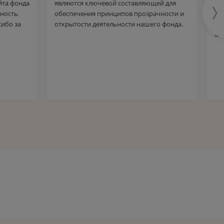
йта фонда
являются ключевой составляющей для
на
чность
обеспечения принципов прозрачности и
фо
сибо за
открытости деятельности нашего фонда.
иг
ма