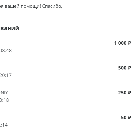
ря вашей помощи! Спасибо,
ований
1 000 ₽
08:48
500 ₽
20:17
NIY
250 ₽
0:18
50 ₽
2:14