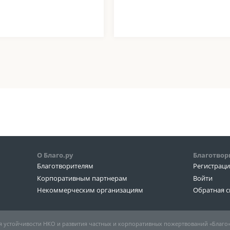
О Благо.ру
Благотвор
Благотворителям
Регистрац
Корпоративным партнерам
Войти
Некоммерческим организациям
Обратная с
 устойчивости НКО и развития частных и корпоративных пожертвований «Благо