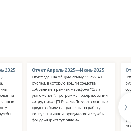
ь 2025
Отчет Апрель 2025—Июнь 2025
От
9,65
Отчет сдан на общую сумму 11 755, 40
От
а,
рублей, в которую вошли средства,
ру
Сила
собранные в рамках марафона "Сила
со
вований
умножения": программа пожертвований
ум
вованные
сотрудников JTI Россия. Пожертвованные
со
боту
средства были направлены на работу
па
службы
консультативной юридической службы
Ср
фонда «Юрист тут рядом».
ус
"Ю