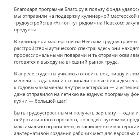
Благодаря программе Благо.ру в пользу фонда удалось
мы отправили на поддержку кулинарной мастерской 
трудоустройства «Антон тут рядом» на Невском: зак
продукты.
В кулинарной мастерской на Невском трудоустроены 
расстройством аутического спектра: здесь они находят
профессиональными поварами и тьюторами осваиваю
готовятся к выходу на внешний рынок труда.
В апреле студенты учились готовить вок, пиццу и ли
менялись задачами и осваивали новые виды деятель
к годовым экзаменам внутри мастерской — и успешно в
даже отправился на летнюю выездную программу фон
кухни — большой шаг!
Быть трудоустроенным и получать зарплату — одна 
нейротипичного взрослого, но люди с аутизмом прод
максимально ограничены, и защищенные мастерские 
альтернативой создания рабочих мест для взрослых с