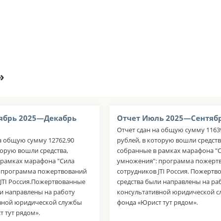
»
ябрь 2025—Декабрь
Отчет Июль 2025—Сентябр
Отчет сдан на общую сумму 1163
а общую сумму 12762.90
рублей, в которую вошли средств
торую вошли средства,
собранные в рамках марафона "
 рамках марафона "Сила
умножения": программа пожерт
 программа пожертвований
сотрудников JTI Россия. Пожерт
 JTI Россия.Пожертвованные
средства были направлены на ра
и направлены на работу
консультативной юридической 
вной юридической службы
фонда «Юрист тут рядом».
 тут рядом».