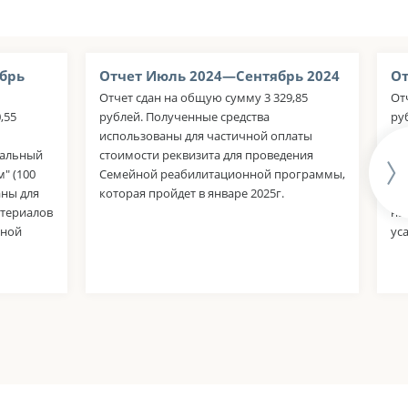
брь
Отчет Июль 2024—Сентябрь 2024
От
Отчет сдан на общую сумму 3 329,85
От
,55
рублей. Полученные средства
ру
использованы для частичной оплаты
со
тальный
стоимости реквизита для проведения
ко
" (100
Семейной реабилитационной программы,
"С
аны для
которая пройдет в январе 2025г.
ис
атериалов
на
нной
ус