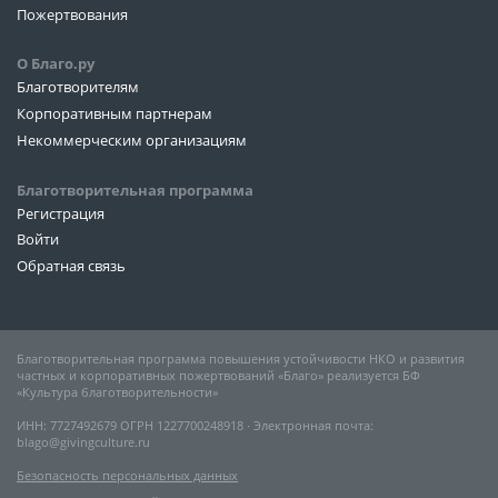
Пожертвования
О Благо.ру
Благотворителям
Корпоративным партнерам
Некоммерческим организациям
Благотворительная программа
Регистрация
Войти
Обратная связь
Благотворительная программа повышения устойчивости НКО и развития
частных и корпоративных пожертвований «Благо» реализуется БФ
«Культура благотворительности»
ИНН: 7727492679 ОГРН 1227700248918 ∙ Электронная почта:
blago@givingculture.ru
Безопасность персональных данных