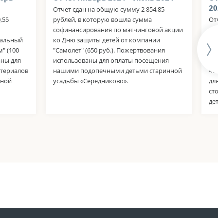
20
Отчет сдан на общую сумму 2 854,85
,55
рублей, в которую вошла сумма
От
софинансирования по мэтчинговой акции
ру
тальный
ко Дню защиты детей от компании
со
" (100
"Самолет" (650 руб.). Пожертвования
до
аны для
использованы для оплаты посещения
ру
атериалов
нашими подопечными детьми старинной
ча
нной
усадьбы «Середниково».
дл
ст
де