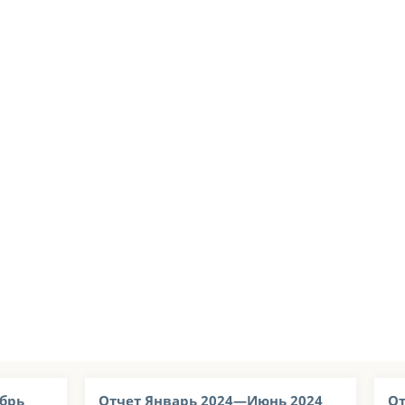
брь
Отчет Январь 2024—Июнь 2024
От