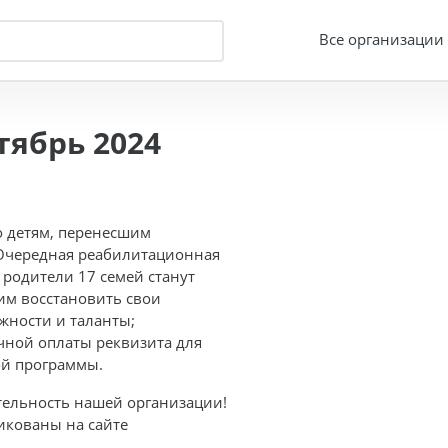
Все организации
ябрь 2024
о детям, перенесшим
 Очередная реабилитационная
и родители 17 семей станут
им восстановить свои
жности и таланты;
чной оплаты реквизита для
ой программы.
тельность нашей организации!
икованы на сайте