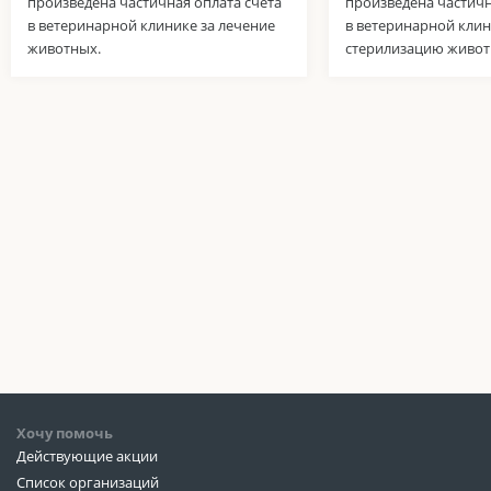
произведена частичная оплата счета
произведена частичн
в ветеринарной клинике за лечение
в ветеринарной клин
животных.
стерилизацию живот
Хочу помочь
Действующие акции
Список организаций