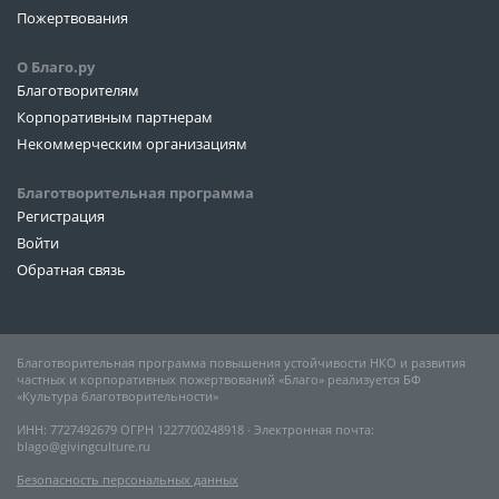
Пожертвования
О Благо.ру
Благотворителям
Корпоративным партнерам
Некоммерческим организациям
Благотворительная программа
Регистрация
Войти
Обратная связь
Благотворительная программа повышения устойчивости НКО и развития
частных и корпоративных пожертвований «Благо» реализуется БФ
«Культура благотворительности»
ИНН: 7727492679 ОГРН 1227700248918 ∙ Электронная почта:
blago@givingculture.ru
Безопасность персональных данных